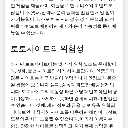
한 게임을 제공하며, 회원을 위한 보너스와 이벤트도
많습니다. 셋째, 전략과 분석 능력을 활용한 게임 참여
가 가능합니다. 스포츠 토토의 경우 경기 분석과 팀 전
략을 바탕으로 베팅하면 재미와 승리 가능성을 동시에
높일 수 있습니다.
토토사이트의 위험성
하지만 토토사이트에는 몇 가지 위험 요소도 존재합니
다. 첫째, 불법 사이트와 사기 사이트입니다. 인증되지
않은 사이트는 자금 반환이 어렵거나 개인정보가 유출
될 위험이 있습니다. 둘째, 중독과 과도한 베팅 문제입
니다. 토토사이트의 특성상 빠른 배당과 반복적인 베팅
이 가능하므로, 자제하지 못하면 경제적 피해가 발생할
수 있습니다. 셋째, 개인 정보와 금융 정보 유출 위험입
니다. 보안이 취약한 사이트를 이용하면 해킹이나 정보
도용의 위험에 노출될 수 있습니다. 따라서 이용자는
항상 안전한 사이트를 선택하고, 자기 통제 능력을 유