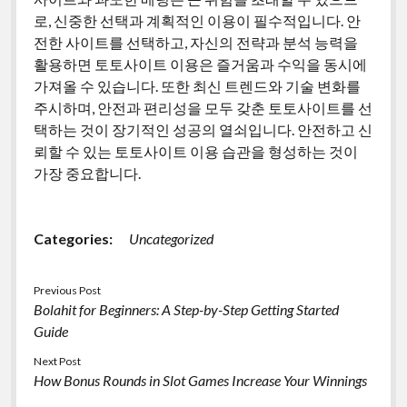
로, 신중한 선택과 계획적인 이용이 필수적입니다. 안
전한 사이트를 선택하고, 자신의 전략과 분석 능력을
활용하면 토토사이트 이용은 즐거움과 수익을 동시에
가져올 수 있습니다. 또한 최신 트렌드와 기술 변화를
주시하며, 안전과 편리성을 모두 갖춘 토토사이트를 선
택하는 것이 장기적인 성공의 열쇠입니다. 안전하고 신
뢰할 수 있는 토토사이트 이용 습관을 형성하는 것이
가장 중요합니다.
Categories:
Uncategorized
Previous Post
Bolahit for Beginners: A Step-by-Step Getting Started
Guide
Next Post
How Bonus Rounds in Slot Games Increase Your Winnings