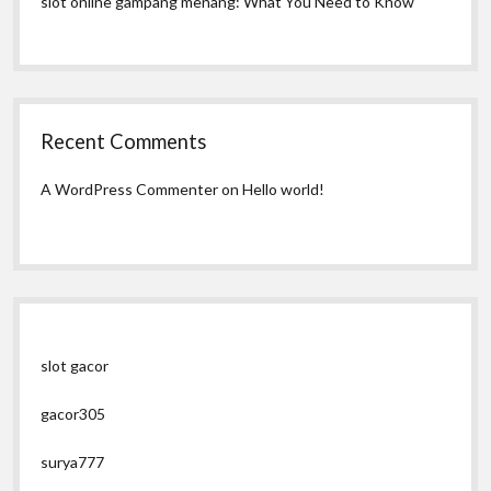
slot online gampang menang: What You Need to Know
Recent Comments
A WordPress Commenter
on
Hello world!
slot gacor
gacor305
surya777